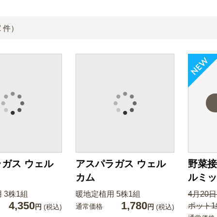
2
件）
ガス ウェル
アスパラガス ウェル
野菜接
カム
ルミッ
 3株1組
暖地定植用 5株1組
4月20
4,350
1,780
ポット1
通常価格
円
(税込)
円
(税込)