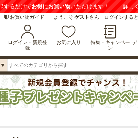
録するだけで
お得にお買い物
いただけます！
詳し
お買い物ガイド
ようこそ
ゲスト
さん ログインする
ログイン・新規登
お気に入り
特集・キャンペー
デ
録
ン