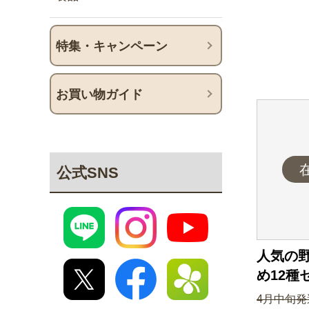
特集・キャンペーン
お買い物ガイド
公式SNS
人気の野
め12種
4月中旬発