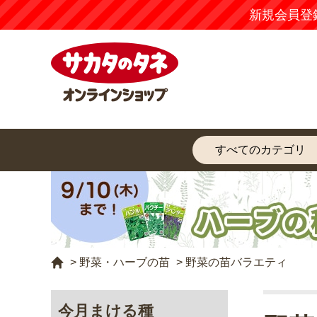
新規会員登
>
野菜・ハーブの苗
>
野菜の苗バラエティ
今月まける種