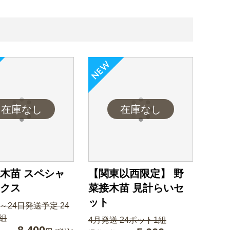
木苗 スペシャ
【関東以西限定】 野
クス
菜接木苗 見計らいセ
ット
日～24日発送予定 24
組
4月発送 24ポット1組