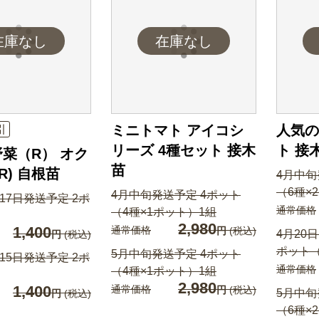
ミニトマト アイコシ
人気の
引
リーズ 4種セット 接木
ト 接
菜（R） オク
苗
R) 自根苗
4月中旬
（6種×
4月中旬発送予定 4ポット
17日発送予定 2ポ
通常価格
（4種×1ポット）1組
2,980
1,400
通常価格
円
(税込)
4月20
円
(税込)
ポット（
5月中旬発送予定 4ポット
15日発送予定 2ポ
通常価格
（4種×1ポット）1組
2,980
1,400
通常価格
円
(税込)
5月中旬
円
(税込)
（6種×