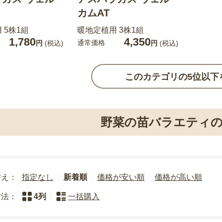
カムAT
 5株1組
暖地定植用 3株1組
1,780
4,350
通常価格
円
(税込)
円
(税込)
このカテゴリの5位以下
野菜の苗バラエティの
替え：
指定なし
新着順
価格が安い順
価格が高い順
方法：
4列
一括購入