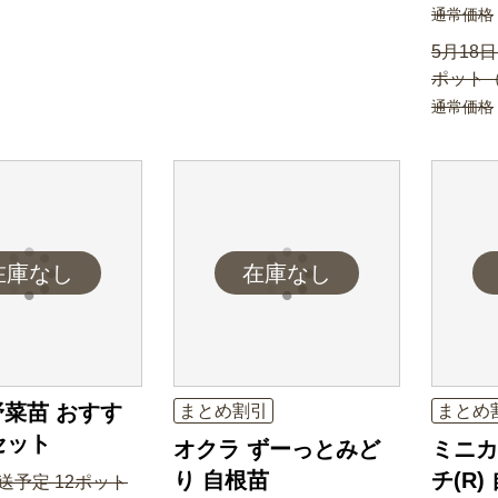
通常価格
5月18
ポット（
通常価格
菜苗 おすす
まとめ割引
まとめ
セット
オクラ ずーっとみど
ミニカ
り 自根苗
チ(R)
送予定 12ポット