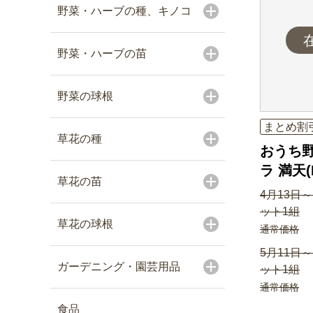
野菜・ハーブの種、キノコ
野菜・ハーブの苗
野菜の球根
まとめ割
草花の種
おうち野
ラ 満天(
草花の苗
4月13日～
ット1組
草花の球根
通常価格
5月11日～
ガーデニング・園芸用品
ット1組
通常価格
食品