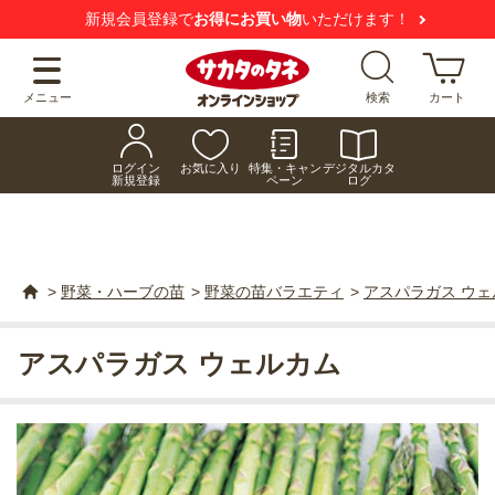
新規会員登録で
お得にお買い物
いただけます！
メニュー
検索
カート
ログイン
お気に入り
特集・キャン
デジタルカタ
新規登録
ペーン
ログ
>
野菜・ハーブの苗
>
野菜の苗バラエティ
>
アスパラガス ウェ
アスパラガス ウェルカム