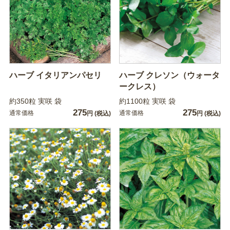
ハーブ イタリアンパセリ
ハーブ クレソン（ウォータ
ークレス）
約350粒 実咲 袋
約1100粒 実咲 袋
275
275
通常価格
通常価格
円
(税込)
円
(税込)