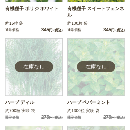
有機種子 ボリジ ホワイト
有機種子 スイートフェンネ
ル
約15粒 袋
約100粒 袋
345
345
通常価格
通常価格
円
(税込)
円
(税込)
ハーブ ディル
ハーブ ペパーミント
約700粒 実咲 袋
約1300粒 実咲 袋
275
275
通常価格
通常価格
円
(税込)
円
(税込)