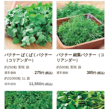
パクチー ぱくぱくパクチー
パクチー 細葉パクチー（コ
（コリアンダー）
リアンダー）
約250粒 実咲 袋
約500粒 実咲 袋
275
385
通常価格
通常価格
円
(税込)
円
(税込)
約31000粒 1L 袋
11,550
通常価格
円
(税込)