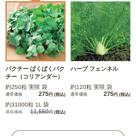
パクチー ぱくぱくパク
ハーブ フェンネル
チー（コリアンダー）
約250粒 実咲 袋
約120粒 実咲 袋
275
275
通常価格
通常価格
円
(税込)
円
(税込)
約31000粒 1L 袋
11,550
通常価格
円
(税込)