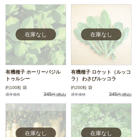
有機種子 ホーリーバジル
有機種子 ロケット（ルッコ
トゥルシー
ラ） わさびルッコラ
約100粒 袋
約200粒 袋
345
345
通常価格
通常価格
円
(税込)
円
(税込)