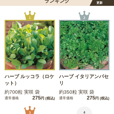
ランキング
更新
1
2
ハーブ ルッコラ（ロケ
ハーブ イタリアンパセ
ット）
リ
約700粒 実咲 袋
約350粒 実咲 袋
275
275
通常価格
通常価格
円
(税込)
円
(税込)
4
3