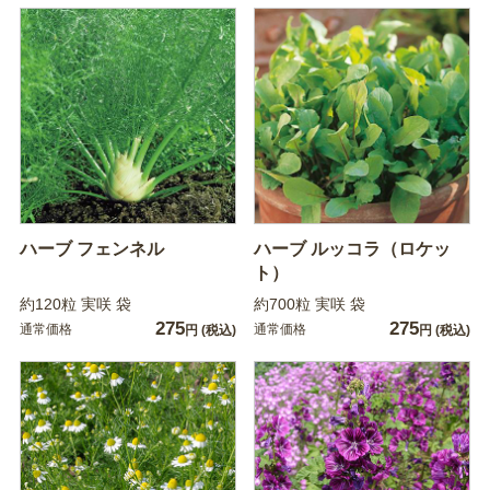
ハーブ フェンネル
ハーブ ルッコラ（ロケッ
ト）
約120粒 実咲 袋
約700粒 実咲 袋
275
275
通常価格
通常価格
円
(税込)
円
(税込)