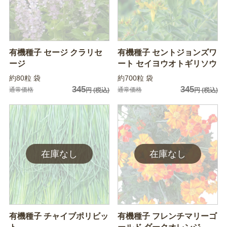
有機種子 セージ クラリセ
有機種子 セントジョンズワ
ージ
ート セイヨウオトギリソウ
約80粒 袋
約700粒 袋
345
345
通常価格
通常価格
円
(税込)
円
(税込)
有機種子 チャイブポリビッ
有機種子 フレンチマリーゴ