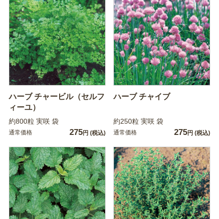
ハーブ チャービル（セルフ
ハーブ チャイブ
ィーユ）
約800粒 実咲 袋
約250粒 実咲 袋
275
275
通常価格
通常価格
円
(税込)
円
(税込)