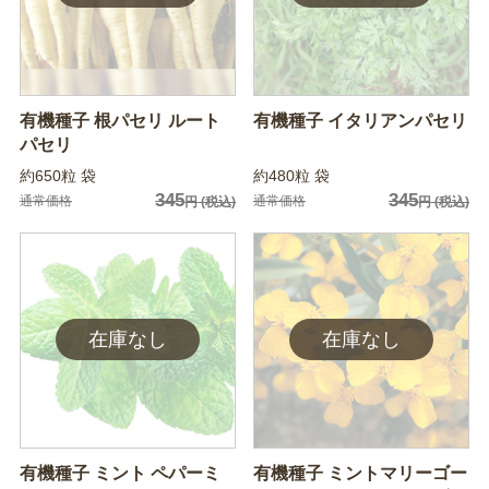
有機種子 根パセリ ルート
有機種子 イタリアンパセリ
パセリ
約650粒 袋
約480粒 袋
345
345
通常価格
通常価格
円
(税込)
円
(税込)
有機種子 ミント ペパーミ
有機種子 ミントマリーゴー