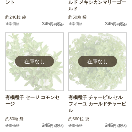
ント
ルド メキシカンマリーゴー
ルド
約240粒 袋
約50粒 袋
345
345
通常価格
通常価格
円
(税込)
円
(税込)
有機種子 セージ コモンセ
有機種子 チャービル セル
ージ
フィーユ カールドチャービ
ル
約30粒 袋
約660粒 袋
345
345
通常価格
通常価格
円
(税込)
円
(税込)