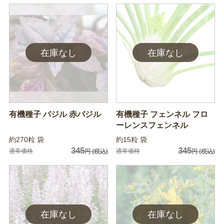
有機種子 バジル 赤バジル
有機種子 フェンネル フロ
ーレンスフェンネル
約270粒 袋
約15粒 袋
345
345
通常価格
通常価格
円
(税込)
円
(税込)