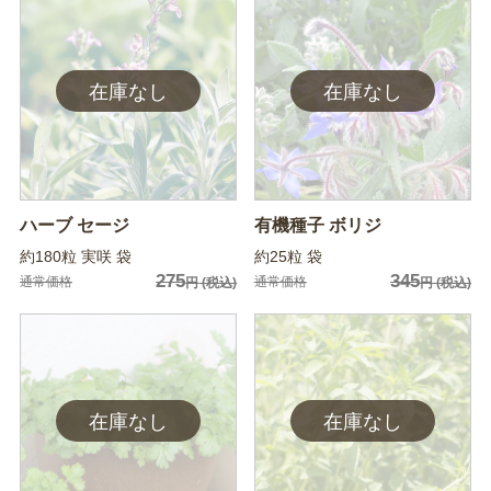
ハーブ セージ
有機種子 ボリジ
約180粒 実咲 袋
約25粒 袋
275
345
通常価格
通常価格
円
(税込)
円
(税込)