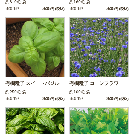
約610粒 袋
約160粒 袋
345
345
通常価格
通常価格
円
(税込)
円
(税込)
有機種子 スイートバジル
有機種子 コーンフラワー
約250粒 袋
約100粒 袋
345
345
通常価格
通常価格
円
(税込)
円
(税込)