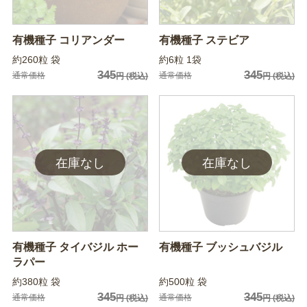
有機種子 コリアンダー
有機種子 ステビア
約260粒 袋
約6粒 1袋
345
345
通常価格
通常価格
円
(税込)
円
(税込)
有機種子 タイバジル ホー
有機種子 ブッシュバジル
ラパー
約380粒 袋
約500粒 袋
345
345
通常価格
通常価格
円
(税込)
円
(税込)