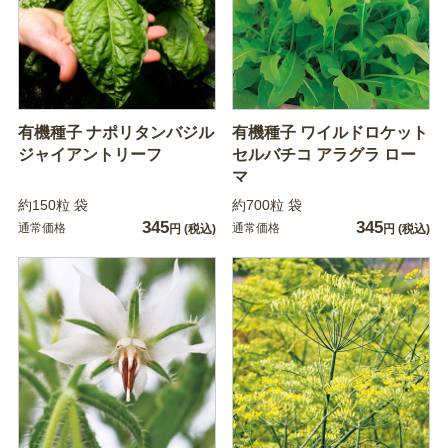
有機種子 ナポリタンバジル
有機種子 ワイルドロケット
ジャイアントリーフ
セルバチコ アラグラ ロー
マ
約150粒 袋
約700粒 袋
345
345
通常価格
通常価格
円
(税込)
円
(税込)