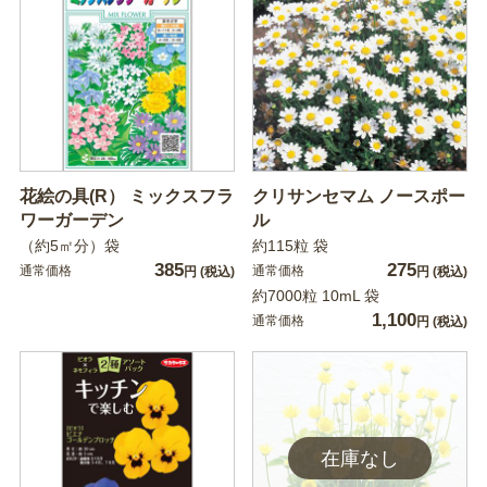
花絵の具(R） ミックスフラ
クリサンセマム ノースポー
ワーガーデン
ル
（約5㎡分）袋
約115粒 袋
385
275
通常価格
通常価格
円
(税込)
円
(税込)
約7000粒 10mL 袋
1,100
通常価格
円
(税込)