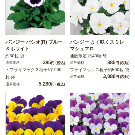
パンジー パシオ(R) ブルー
パンジー よく咲くスミレ
＆ホワイト
マシュマロ
約30粒 袋
通販限定 約40粒 袋
385
385
通常価格
通常価格
円
(税込)
円
(税込)
・プライマックス種子約1000
プライマックス種子約500粒 袋
3,080
通常価格
粒 袋
円
(税込)
5,280
通常価格
円
(税込)