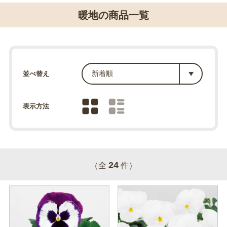
暖地の商品一覧
並べ替え
表示方法
24
（全
件）