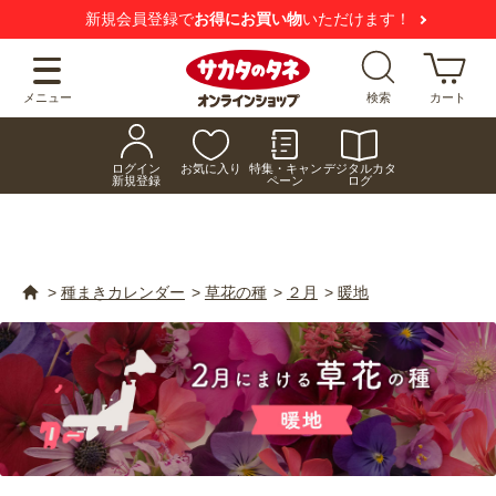
新規会員登録で
お得にお買い物
いただけます！
メニュー
検索
カート
ログイン
お気に入り
特集・キャン
デジタルカタ
新規登録
ペーン
ログ
>
種まきカレンダー
>
草花の種
>
２月
>
暖地