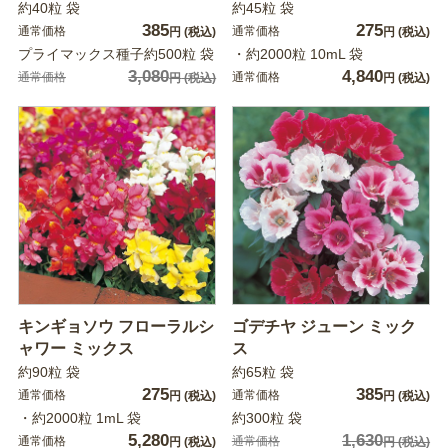
約40粒 袋
約45粒 袋
385
275
通常価格
通常価格
円
(税込)
円
(税込)
プライマックス種子約500粒 袋
・約2000粒 10mL 袋
3,080
4,840
通常価格
通常価格
円
(税込)
円
(税込)
キンギョソウ フローラルシ
ゴデチヤ ジューン ミック
ャワー ミックス
ス
約90粒 袋
約65粒 袋
275
385
通常価格
通常価格
円
(税込)
円
(税込)
・約2000粒 1mL 袋
約300粒 袋
5,280
1,630
通常価格
通常価格
円
(税込)
円
(税込)