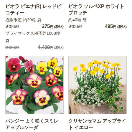
ビオラ ピエナ(R) レッドピ
ビオラ ソルベXP ホワイト
コティー
ブロッチ
通販限定 約20粒 袋
約40粒 袋
275
495
通常価格
通常価格
円
(税込)
円
(税込)
プライマックス種子約1000粒
袋
4,400
通常価格
円
(税込)
パンジー よく咲くスミレ
クリサンセマム アップライ
アップルソーダ
ト イエロー