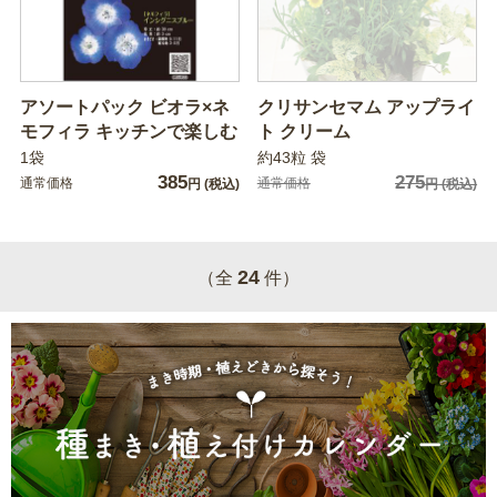
アソートパック ビオラ×ネ
クリサンセマム アップライ
モフィラ キッチンで楽しむ
ト クリーム
1袋
約43粒 袋
385
275
通常価格
通常価格
円
(税込)
円
(税込)
24
（全
件）