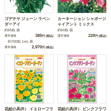
ゴデチヤ ジューン ラベン
カーネーション シャボージ
ダーアイ
ャイアント ミックス
約65粒 袋
約60粒 袋
385
220
通常価格
通常価格
円
(税込)
円
(税込)
・約700粒 1mL 袋
2,970
通常価格
円
(税込)
花絵の具(R） イエローフラ
花絵の具(R） ピンクフラワ