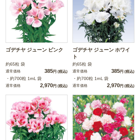
ゴデチヤ ジューン ピンク
ゴデチヤ ジューン ホワイ
ト
約65粒 袋
約65粒 袋
385
385
通常価格
通常価格
円
(税込)
円
(税込)
・約700粒 1mL 袋
・約700粒 1mL 袋
2,970
2,970
通常価格
通常価格
円
(税込)
円
(税込)