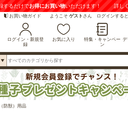
録するだけで
お得にお買い物
いただけます！
詳し
お買い物ガイド
ようこそ
ゲスト
さん ログインする
ログイン・新規登
お気に入り
特集・キャンペー
デ
録
ン
（防獣）用品