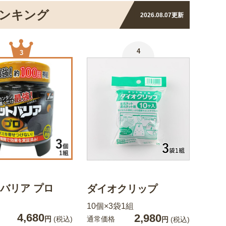
ンキング
2026.08.07
更新
4
3
バリア プロ
ダイオクリップ
10個×3袋1組
4,680
2,980
通常価格
円
(税込)
円
(税込)