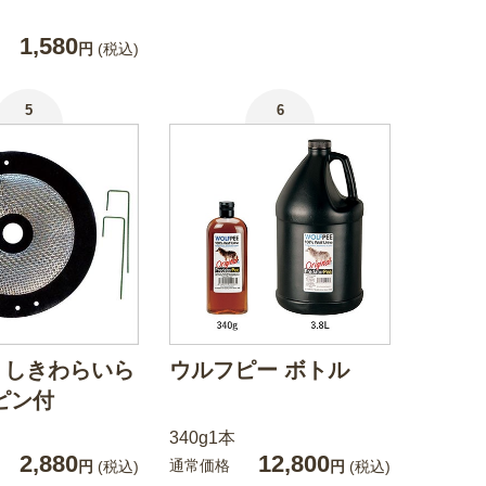
1,580
円
(税込)
5
6
・しきわらいら
ウルフピー ボトル
ピン付
340g1本
2,880
12,800
通常価格
円
(税込)
円
(税込)