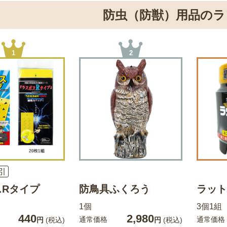
防虫（防獣）用品のラ
1
2
引
スRタイプ
防鳥具ふくろう
ラット
1個
3個1組
440
2,980
通常価格
通常価格
円
(税込)
円
(税込)