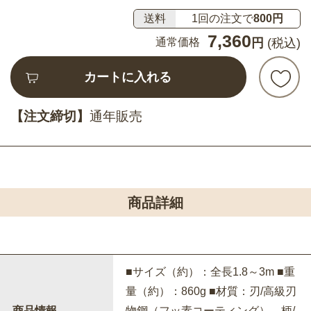
送料
1回の注文で
800円
7,360
通常価格
円
(税込)
カートに入れる
【注文締切】
通年販売
商品詳細
■サイズ（約）：全長1.8～3m ■重
量（約）：860g ■材質：刃/高級刃
商品情報
物鋼（フッ素コーティング）、柄/