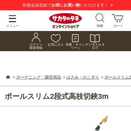
新規会員登録で
お得にお買い物
いただけます！
メニュー
検索
カート
ログイン
お気に入り
特集・キャン
デジタルカタ
新規登録
ペーン
ログ
>
ガーデニング・園芸用品
>
はさみ・のこぎり
>
ポールスリム
ポールスリム2段式高枝切鋏3m