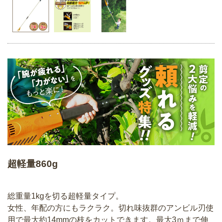
超軽量860g
総重量1kgを切る超軽量タイプ。
女性、年配の方にもラクラク。切れ味抜群のアンビル刃使
用で最大約14mmの枝をカットできます。最大3ｍまで伸