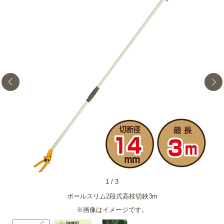
1
/
3
ポールスリム2段式高枝切鋏3m
※画像はイメージです。