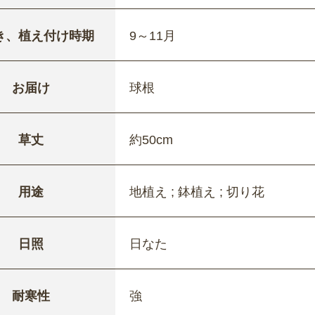
き、植え付け時期
9～11月
お届け
球根
草丈
約50cm
用途
地植え ; 鉢植え ; 切り花
日照
日なた
耐寒性
強