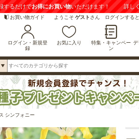
録するだけで
お得にお買い物
いただけます！
詳し
お買い物ガイド
ようこそ
ゲスト
さん ログインする
ログイン・新規登
お気に入り
特集・キャンペー
デ
録
ン
ス シンフォニー