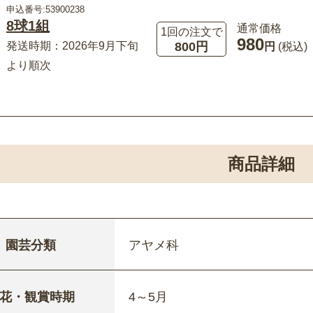
申込番号:53900238
8球1組
通常価格
1回の注文で
980
800円
発送時期：2026年9月下旬
円
(税込)
より順次
商品詳細
園芸分類
アヤメ科
花・観賞時期
4～5月