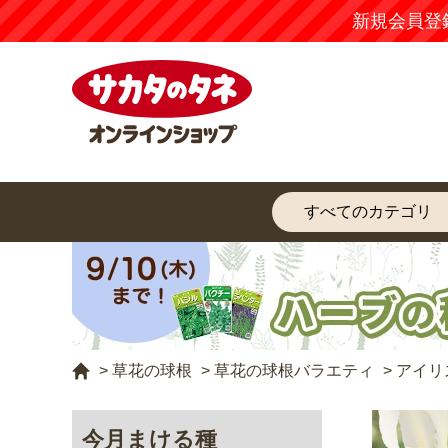
新規会員登
>
草花の球根
>
草花の球根バラエティ
>
アイリ
今月まける種