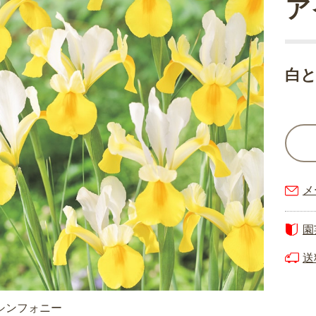
ア
白
メ
園
送
シンフォニー