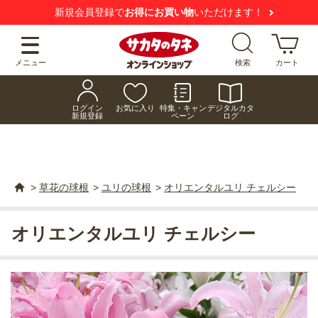
新規会員登録で
お得にお買い物
いただけます！
メニュー
検索
カート
ログイン
お気に入り
特集・キャン
デジタルカタ
新規登録
ペーン
ログ
>
草花の球根
>
ユリの球根
>
オリエンタルユリ チェルシー
オリエンタルユリ チェルシー