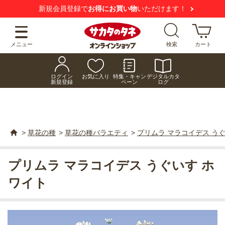
新規会員登録で
お得にお買い物
いただけます！
メニュー
検索
カート
ログイン
お気に入り
特集・キャン
デジタルカタ
新規登録
ペーン
ログ
>
草花の種
>
草花の種バラエティ
>
プリムラ マラコイデス う
プリムラ マラコイデス うぐいす ホ
ワイト