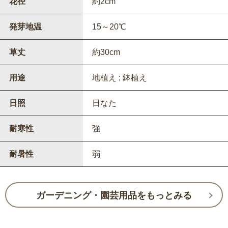
花径
約2cm
発芽地温
15～20℃
草丈
約30cm
用途
地植え ; 鉢植え
日照
日なた
耐寒性
強
耐暑性
弱
ガーデニング・園芸用品をもっとみる