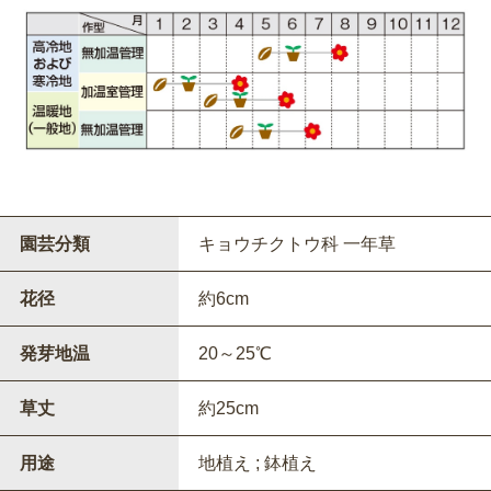
園芸分類
キョウチクトウ科 一年草
花径
約6cm
発芽地温
20～25℃
草丈
約25cm
用途
地植え ; 鉢植え