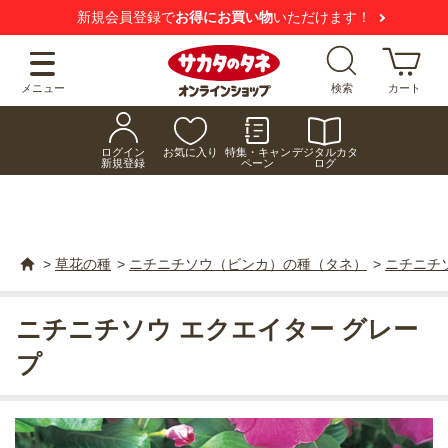
新規会員登録で
お得にお買い物
いただけます！
メニュー
検索
カート
ログイン
お気に入り
特集・キャン
デジタルカタ
新規登録
ペーン
ログ
>
草花の種
>
ニチニチソウ（ビンカ）の種（タネ）
>
ニチニチ
ニチニチソウ エクエイター グレー
プ