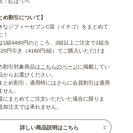
名：紅ほっぺ
とめ割引について】
きなジフィーセブンC苗（イチゴ）をまとめて
に！
は1組4480円のところ、2組以上ご注文で1組当
320円引き（4160円/組）でご購入いただけま
め割引対象商品は
こちらのページ
に掲載してい
品からお選びください。
まとめ割引」適用時にはさらに会員割引は適用
ません。
度にまとめてご注文いただいた場合に限りま
追加注文では承れません。
詳しい商品説明はこちら