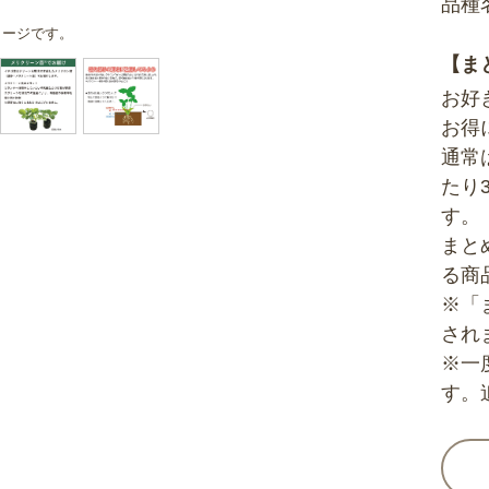
品種
メージです。
【ま
お好
お得
通常
たり
す。
まと
る商
※「
され
※一
す。