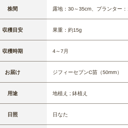
株間
露地：30～35cm、プランター：1
収穫目安
果重：約15g
収穫時期
4～7月
お届け
ジフィーセブンC苗（50mm）
用途
地植え ; 鉢植え
日照
日なた