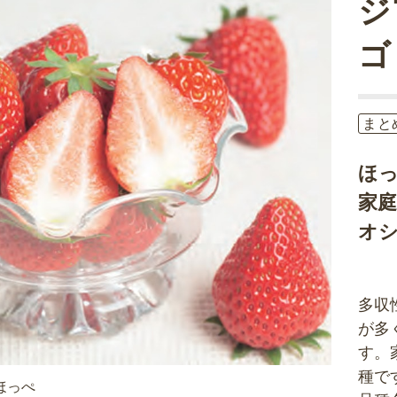
ジ
ゴ
まと
ほ
家庭
オ
多収
が多
す。
種で
ほっぺ