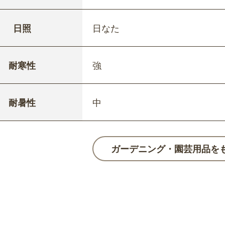
日照
日なた
耐寒性
強
耐暑性
中
ガーデニング・園芸用品を