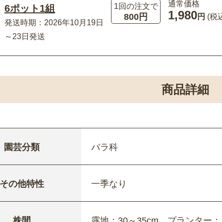
通常価格
1回の注文で
6ポット1組
1,980
800円
円
(税
発送時期：2026年10月19日
～23日発送
商品詳細
園芸分類
バラ科
その他特性
一季なり
株間
露地：30～35cm、プランター：1