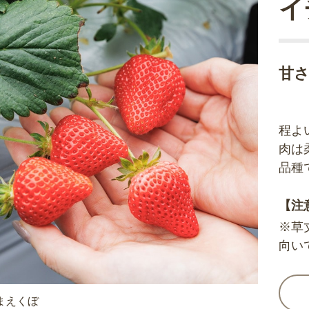
イ
甘
程よ
肉は
品種
【注
※草
向い
まえくぼ