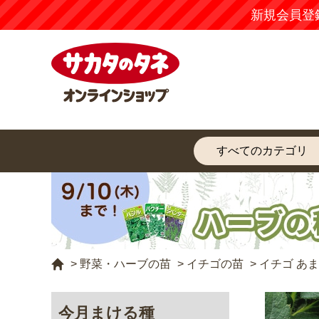
新規会員登
>
野菜・ハーブの苗
>
イチゴの苗
>
イチゴ あ
今月まける種