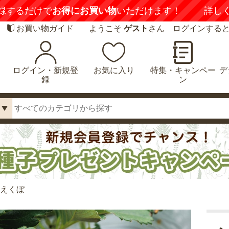
録するだけで
お得にお買い物
いただけます！
詳し
お買い物ガイド
ようこそ
ゲスト
さん ログインする
ログイン・新規登
お気に入り
特集・キャンペー
デ
録
ン
まえくぼ