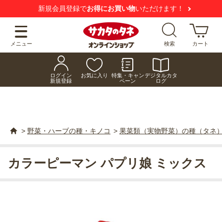
新規会員登録で
お得にお買い物
いただけます！
メニュー
検索
カート
ログイン
お気に入り
特集・キャン
デジタルカタ
新規登録
ペーン
ログ
>
野菜・ハーブの種・キノコ
>
果菜類（実物野菜）の種（タネ
カラーピーマン パプリ娘 ミックス