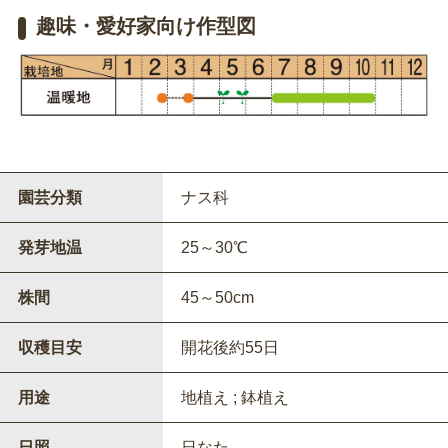
趣味・愛好家向け作型図
園芸分類
ナス科
発芽地温
25～30℃
株間
45～50cm
収穫目安
開花後約55日
用途
地植え ; 鉢植え
日照
日なた