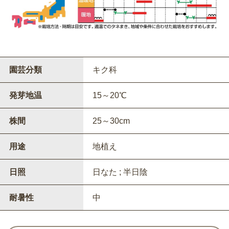
園芸分類
キク科
発芽地温
15～20℃
株間
25～30cm
用途
地植え
日照
日なた ; 半日陰
耐暑性
中