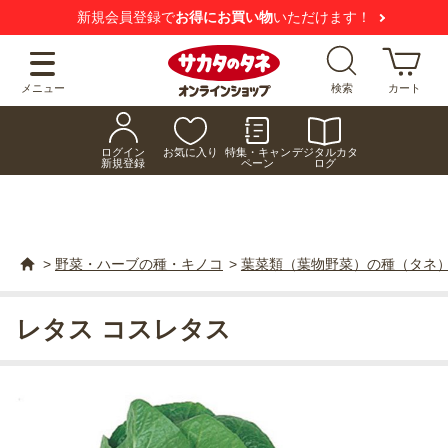
新規会員登録で
お得にお買い物
いただけます！
メニュー
検索
カート
ログイン
お気に入り
特集・キャン
デジタルカタ
新規登録
ペーン
ログ
>
野菜・ハーブの種・キノコ
>
葉菜類（葉物野菜）の種（タネ
レタス コスレタス