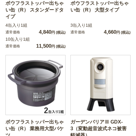
ボウフラストッパー出ちゃ
ボウフラストッパー出ちゃ
い缶（R） スタンダードタ
い缶（R） 大型タイプ
イプ
4缶入り1組
3缶入り1組
4,840
4,660
通常価格
通常価格
円
(税込)
円
(税込)
10缶入り1組
11,500
通常価格
円
(税込)
ボウフラストッパー出ちゃ
ガーデンバリアⅢ GDX-
い缶（R） 業務用大型バケ
3（変動超音波式ネコ被害
ツ
軽減器）