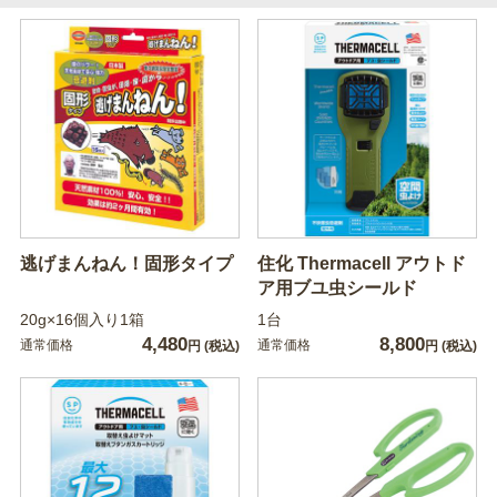
逃げまんねん！固形タイプ
住化 Thermacell アウトド
ア用ブユ虫シールド
20g×16個入り1箱
1台
4,480
8,800
通常価格
通常価格
円
(税込)
円
(税込)