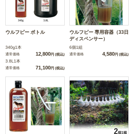
ウルフピー ボトル
ウルフピー 専用容器（33日
ディスペンサー）
340g1本
6個1組
12,800
4,580
通常価格
通常価格
円
(税込)
円
(税込)
3.8L1本
71,100
通常価格
円
(税込)