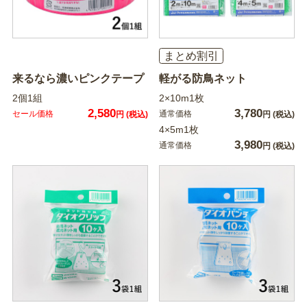
まとめ割引
来るなら濃いピンクテープ
軽がる防鳥ネット
2個1組
2×10m1枚
2,580
3,780
セール価格
通常価格
円
(税込)
円
(税込)
4×5m1枚
3,980
通常価格
円
(税込)