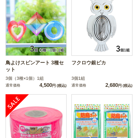
鳥よけスピンアート 3種セ
フクロウ銀ピカ
ット
3個（3種×1個）1組
3個1組
4,500
2,680
通常価格
通常価格
円
(税込)
円
(税込)