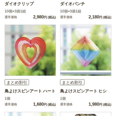
ダイオクリップ
ダイオパンチ
10個×3袋1組
10個×3袋1組
2,980
2,180
通常価格
通常価格
円
(税込)
円
(税込)
まとめ割引
まとめ割引
鳥よけスピンアート ハート
鳥よけスピンアート ヒシ
1個
1個
1,680
1,980
通常価格
通常価格
円
(税込)
円
(税込)