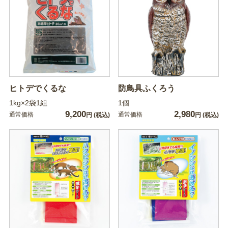
ヒトデでくるな
防鳥具ふくろう
1kg×2袋1組
1個
9,200
2,980
通常価格
通常価格
円
(税込)
円
(税込)