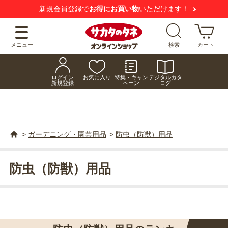
新規会員登録で
お得にお買い物
いただけます！
メニュー
検索
カート
ログイン
お気に入り
特集・キャン
デジタルカタ
新規登録
ペーン
ログ
>
ガーデニング・園芸用品
>
防虫（防獣）用品
防虫（防獣）用品