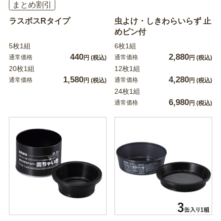
まとめ割引
ラスボスRタイプ
虫よけ・しきわらいらず 止
めピン付
5枚1組
6枚1組
440
2,880
通常価格
通常価格
円
(税込)
円
(税込)
20枚1組
12枚1組
1,580
4,280
通常価格
通常価格
円
(税込)
円
(税込)
24枚1組
6,980
通常価格
円
(税込)