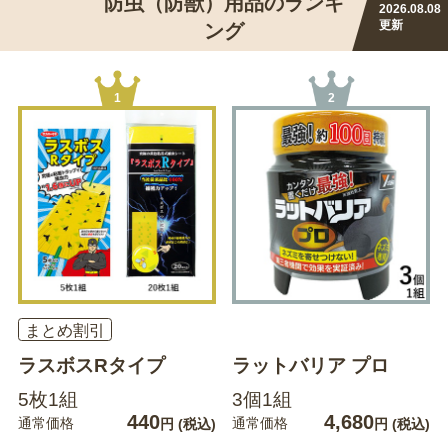
防虫（防獣）用品のランキ
2026.08.08
更新
ング
1
2
まとめ割引
ラスボスRタイプ
ラットバリア プロ
5枚1組
3個1組
440
4,680
通常価格
通常価格
円
(税込)
円
(税込)