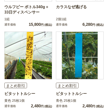
ウルフピー ボトル340g＋
カラスなぜ逃げる
33日ディスペンサー
1組
2個1組
15,800
6,280
通常価格
通常価格
円
(税込)
円
(税込)
まとめ割引
まとめ割引
ビタットトルシー
ビタットトルシー
黄色 25枚1個
青色 25枚1個
2,480
2,480
通常価格
通常価格
円
(税込)
円
(税込)