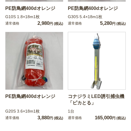
PE防鳥網400dオレンジ
PE防鳥網400dオレンジ
G10S 1.8×18m1枚
G30S 5.4×18m1枚
2,980
5,280
通常価格
通常価格
円
(税込)
円
(税込)
PE防鳥網400dオレンジ
コナジラミLED誘引捕虫機
「ピカとる」
G20S 3.6×18m1枚
1台
3,880
165,000
通常価格
通常価格
円
(税込)
円
(税込)