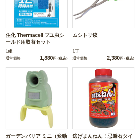
住化 Thermacell ブユ虫シ
ムシトリ鋏
ールド用取替セット
1組
1丁
1,880
2,380
通常価格
通常価格
円
(税込)
円
(税込)
ガーデンバリア ミニ（変動
逃げまんねん！忌避石タイ