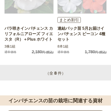
まとめ割引
バラ咲きインパチェンス カ
連結パック苗 5月お届けイ
リフォルニアローズ フィエ
ンパチェンス ビーコン 4種
スタ（R）＋Plus ホワイト
セット
3株1組
8本1組
2,180
1,780
通常価格
通常価格
円
(税込)
円
(税込)
8
（全
件）
インパチエンスの苗の栽培に関連する資材