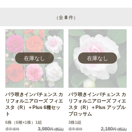
8
（全
件）
バラ咲きインパチェンス カ
バラ咲きインパチェンス カ
リフォルニアローズ フィエ
リフォルニアローズ フィエ
スタ（R）＋Plus 6種セッ
スタ（R）＋Plus アップル
ト
ブロッサム
6株（6種×1株）1組
3株1組
3,980
2,180
通常価格
通常価格
円
(税込)
円
(税込)