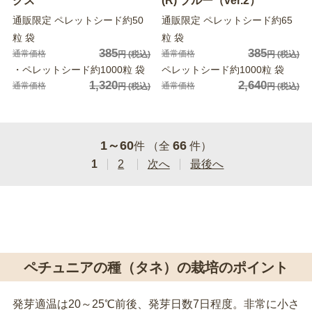
クス
(R) ブルー（ver.2）
通販限定 ペレットシード約50
通販限定 ペレットシード約65
粒 袋
粒 袋
385
385
通常価格
通常価格
円
(税込)
円
(税込)
・ペレットシード約1000粒 袋
ペレットシード約1000粒 袋
1,320
2,640
通常価格
通常価格
円
(税込)
円
(税込)
1～60
66
件 （全
件）
1
2
次へ
最後へ
ペチュニアの種（タネ）の栽培のポイント
発芽適温は20～25℃前後、発芽日数7日程度。非常に小さ