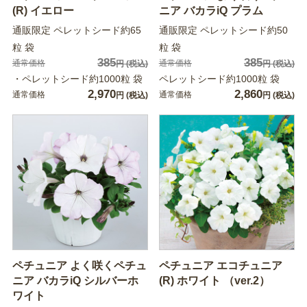
(R) イエロー
ニア バカラiQ プラム
通販限定 ペレットシード約65
通販限定 ペレットシード約50
粒 袋
粒 袋
385
385
通常価格
通常価格
円
(税込)
円
(税込)
・ペレットシード約1000粒 袋
ペレットシード約1000粒 袋
2,970
2,860
通常価格
通常価格
円
(税込)
円
(税込)
ペチュニア よく咲くペチュ
ペチュニア エコチュニア
ニア バカラiQ シルバーホ
(R) ホワイト （ver.2）
ワイト