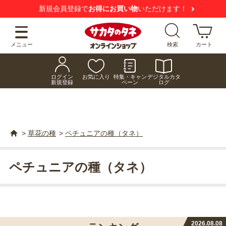
【注意喚起】
悪質な偽サイトにご注意ください
メニュー
検索
カート
ログイン
お気に入り
特集・キャン
デジタルカタ
新規登録
ペーン
ログ
>
草花の種
>
ペチュニアの種（タネ）
ペチュニアの種（タネ）
2026.08.08