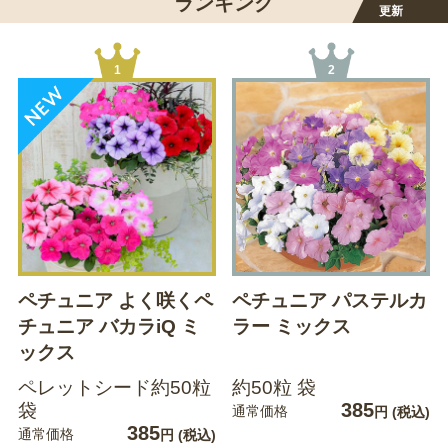
ランキング
更新
1
2
ペチュニア よく咲くペ
ペチュニア パステルカ
チュニア バカラiQ ミ
ラー ミックス
ックス
ペレットシード約50粒
約50粒 袋
385
袋
通常価格
円
(税込)
385
通常価格
円
(税込)