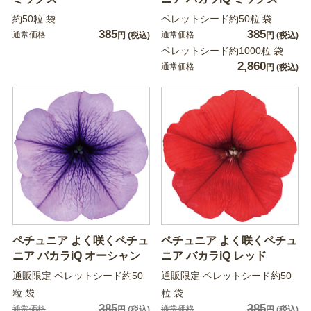
約50粒 袋
ペレットシード約50粒 袋
385
385
通常価格
通常価格
円
(税込)
円
(税込)
ペレットシード約1000粒 袋
2,860
通常価格
円
(税込)
ペチュニア よく咲くペチュ
ペチュニア よく咲くペチュ
ニア バカラiQ オーシャン
ニア バカラiQ レッド
通販限定 ペレットシード約50
通販限定 ペレットシード約50
粒 袋
粒 袋
385
385
通常価格
通常価格
円
(税込)
円
(税込)