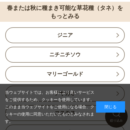
春または秋に種まき可能な草花種（タネ）を
もっとみる
ジニア
ニチニチソウ
マリーゴールド
当ウェブサイトでは、お客様により良いサービス
アサガオ
をご提供するため、クッキーを使用しています。
このまま当ウェブサイトをご使用になる場合、ク
閉じる
コスモス
ッキーの使用に同意いただいたものとみなされま
絞り込み
す。