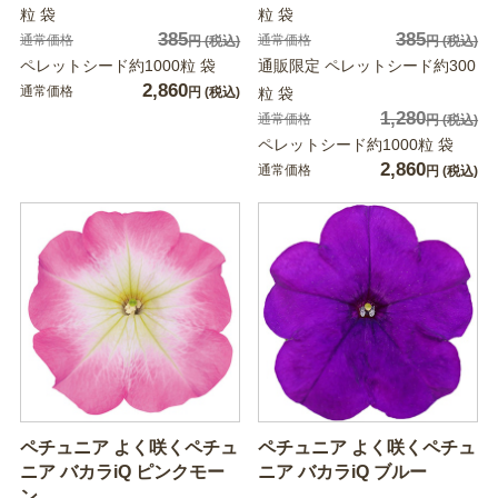
粒 袋
粒 袋
385
385
通常価格
通常価格
円
(税込)
円
(税込)
ペレットシード約1000粒 袋
通販限定 ペレットシード約300
2,860
通常価格
円
(税込)
粒 袋
1,280
通常価格
円
(税込)
ペレットシード約1000粒 袋
2,860
通常価格
円
(税込)
ペチュニア よく咲くペチュ
ペチュニア よく咲くペチュ
ニア バカラiQ ピンクモー
ニア バカラiQ ブルー
ン