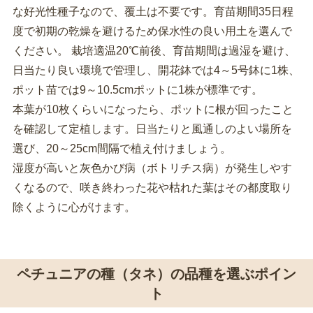
な好光性種子なので、覆土は不要です。育苗期間35日程
度で初期の乾燥を避けるため保水性の良い用土を選んで
ください。 栽培適温20℃前後、育苗期間は過湿を避け、
日当たり良い環境で管理し、開花鉢では4～5号鉢に1株、
ポット苗では9～10.5cmポットに1株が標準です。
本葉が10枚くらいになったら、ポットに根が回ったこと
を確認して定植します。日当たりと風通しのよい場所を
選び、20～25cm間隔で植え付けましょう。
湿度が高いと灰色かび病（ボトリチス病）が発生しやす
くなるので、咲き終わった花や枯れた葉はその都度取り
除くように心がけます。
ペチュニアの種（タネ）の品種を選ぶポイン
ト