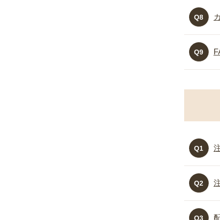
Q8
Q9
Q1
Q2
Q3