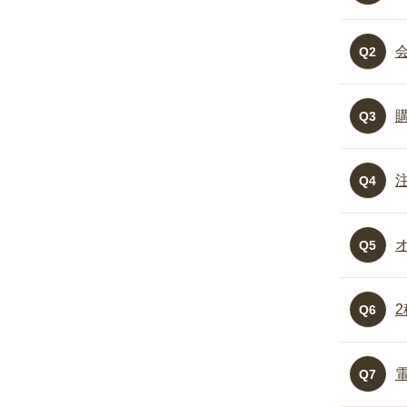
Q2
Q3
Q4
Q5
Q6
Q7