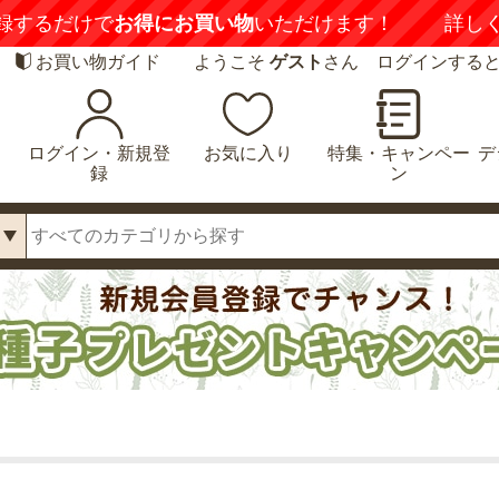
録するだけで
お得にお買い物
いただけます！
詳し
お買い物ガイド
ようこそ
ゲスト
さん ログインする
ログイン・新規登
お気に入り
特集・キャンペー
デ
録
ン