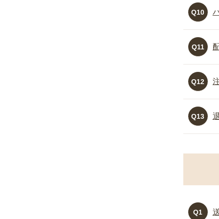
Q10
Q11
Q12
Q13
Q1