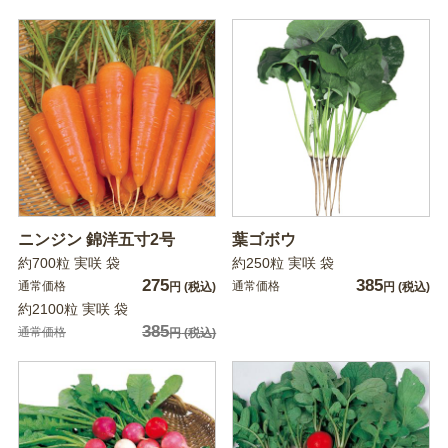
ニンジン 錦洋五寸2号
葉ゴボウ
約700粒 実咲 袋
約250粒 実咲 袋
275
385
通常価格
通常価格
円
(税込)
円
(税込)
約2100粒 実咲 袋
385
通常価格
円
(税込)