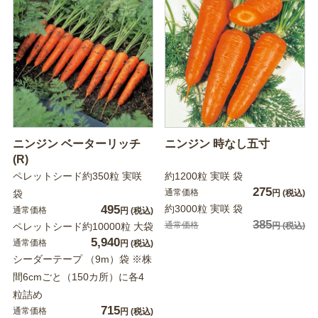
ニンジン ベーターリッチ
ニンジン 時なし五寸
(R)
ペレットシード約350粒 実咲
約1200粒 実咲 袋
275
通常価格
袋
円
(税込)
495
約3000粒 実咲 袋
通常価格
円
(税込)
385
通常価格
ペレットシード約10000粒 大袋
円
(税込)
5,940
通常価格
円
(税込)
シーダーテープ （9m）袋 ※株
間6cmごと（150カ所）に各4
粒詰め
715
通常価格
円
(税込)