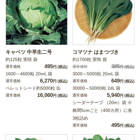
キャベツ 中早生二号
コマツナ はまつづき
約125粒 実咲 袋
約1700粒 実咲 袋
495
385
通常価格
通常価格
円
(税込)
円
(税込)
1600～4600粒 20mL 袋
3000～5000粒 20mL 袋
6,270
649
通常価格
通常価格
円
(税込)
円
(税込)
ペレットシード約5000粒 缶
30000～50000粒 2dL 袋
16,060
5,940
通常価格
通常価格
円
(税込)
円
(税込)
シーダーテープ （20m）袋 ※
株間5cmごと（400カ所）に各
3粒詰め
495
通常価格
円
(税込)