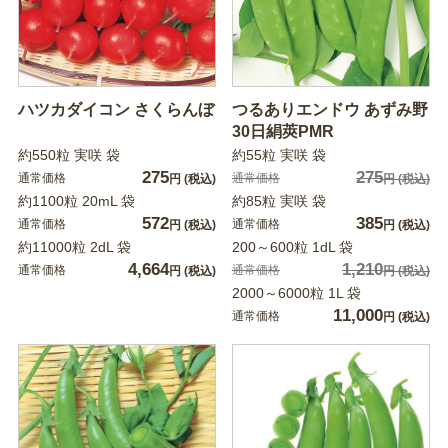
ハツカダイコン さくらんぼ
つるありエンドウ あずみ野
30日絹莢PMR
約550粒 実咲 袋
約55粒 実咲 袋
275
275
通常価格
通常価格
円
(税込)
円
(税込)
約1100粒 20mL 袋
約85粒 実咲 袋
572
385
通常価格
通常価格
円
(税込)
円
(税込)
約11000粒 2dL 袋
200～600粒 1dL 袋
4,664
1,210
通常価格
通常価格
円
(税込)
円
(税込)
2000～6000粒 1L 袋
11,000
通常価格
円
(税込)