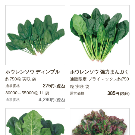
ホウレンソウ ディンプル
ホウレンソウ 強力まんぷく
約750粒 実咲 袋
通販限定 プライマックス約750
275
通常価格
円
(税込)
粒 実咲 袋
30000～55000粒 1L 袋
385
通常価格
円
(税込)
4,290
通常価格
円
(税込)