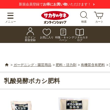
新規会員登録で
お得にお買い物
いただけます！
メニュー
検索
カート
ログイン
お気に入り
特集・キャン
デジタルカタ
新規登録
ペーン
ログ
>
ガーデニング・園芸用品
>
肥料・活力剤
>
有機質含有肥料
>
乳酸発酵ボカシ肥料