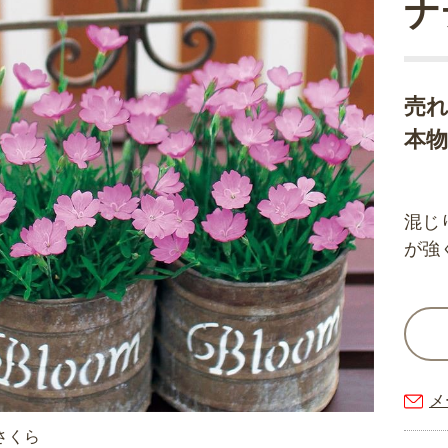
ナ
売
本物
混じ
が強
メ
さくら