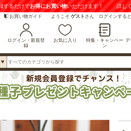
録するだけで
お得にお買い物
いただけます！
詳し
お買い物ガイド
ようこそ
ゲスト
さん ログインする
ログイン・新規登
お気に入り
特集・キャンペー
デ
録
ン