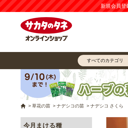
新規会員登
>
草花の苗
>
ナデシコの苗
>
ナデシコ さくら
今月まける種