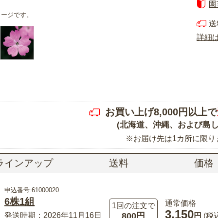
園
メージです。
送
詳細
お買い上げ8,000円以上で
(北海道、沖縄、および島し
※お届け先は1カ所に限り
ラインアップ
送料
価格
申込番号:61000020
6株1組
通常価格
1回の注文で
3,150
800円
発送時期：2026年11月16日
円
(税