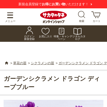
新規会員登録で
お得にお買い物
いただけます！
メニュー
検索
カート
ログイン
お気に入り
特集・キャン
デジタルカタ
新規登録
ペーン
ログ
>
草花の苗
>
シクラメンの苗
>
ガーデンシクラメン ドラゴン 
ガーデンシクラメン ドラゴン ディ
ープブルー