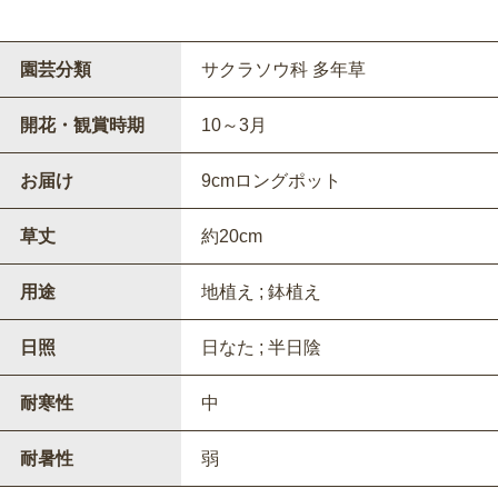
園芸分類
サクラソウ科 多年草
開花・観賞時期
10～3月
お届け
9cmロングポット
草丈
約20cm
用途
地植え ; 鉢植え
日照
日なた ; 半日陰
耐寒性
中
耐暑性
弱