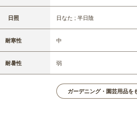
日照
日なた ; 半日陰
耐寒性
中
耐暑性
弱
ガーデニング・園芸用品を