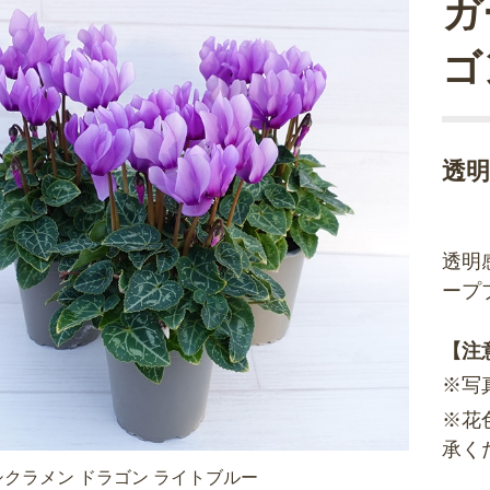
ガ
ゴ
透
透明
ープ
【注
※写
※花
承く
クラメン ドラゴン ライトブルー