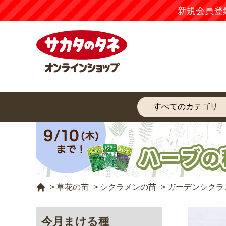
新規会員登
>
草花の苗
>
シクラメンの苗
>
ガーデンシクラ
今月まける種