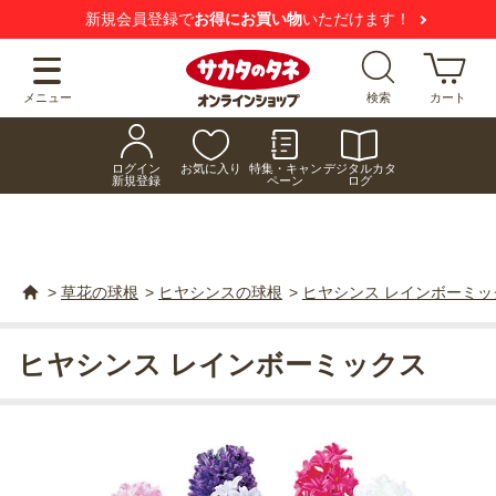
新規会員登録で
お得にお買い物
いただけます！
メニュー
検索
カート
ログイン
お気に入り
特集・キャン
デジタルカタ
新規登録
ペーン
ログ
>
草花の球根
>
ヒヤシンスの球根
>
ヒヤシンス レインボーミッ
ヒヤシンス レインボーミックス