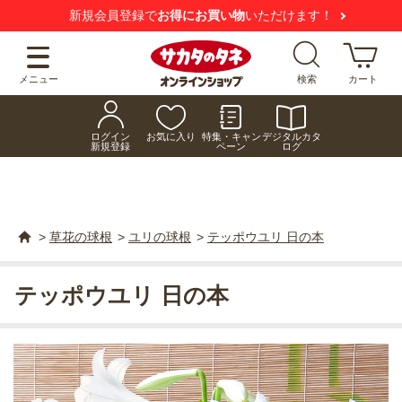
新規会員登録で
お得にお買い物
いただけます！
メニュー
検索
カート
ログイン
お気に入り
特集・キャン
デジタルカタ
新規登録
ペーン
ログ
>
草花の球根
>
ユリの球根
>
テッポウユリ 日の本
テッポウユリ 日の本