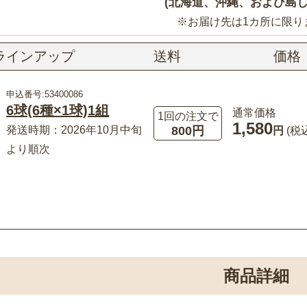
(北海道、沖縄、および島し
※お届け先は1カ所に限り
ラインアップ
送料
価格
申込番号:53400086
6球(6種×1球)1組
通常価格
1回の注文で
1,580
800円
発送時期：2026年10月中旬
円
(税
より順次
商品詳細