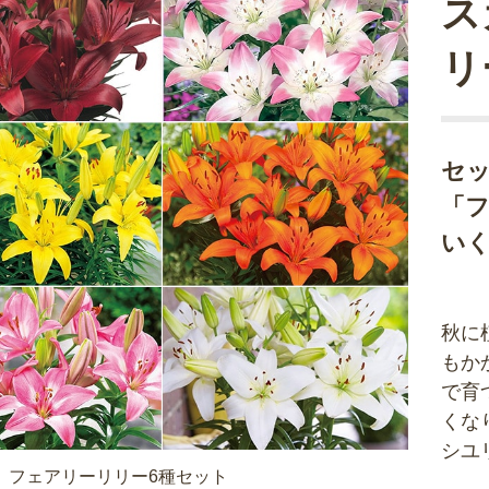
ス
リ
セ
「
い
秋に
もか
で育
くな
シユ
 フェアリーリリー6種セット