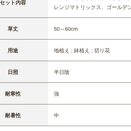
セット内容
レンジマトリックス、ゴールデ
草丈
50～60cm
用途
地植え ; 鉢植え ; 切り花
日照
半日陰
耐寒性
強
耐暑性
中