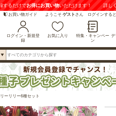
録するだけで
お得にお買い物
いただけます！
詳し
お買い物ガイド
ようこそ
ゲスト
さん ログインする
ログイン・新規登
お気に入り
特集・キャンペー
デ
録
ン
アリーリリー6種セット