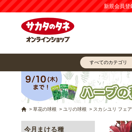
新規会員登
>
草花の球根
>
ユリの球根
>
スカシユリ フェ
今月まける種