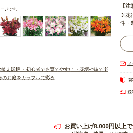
【注
メージです。
※花
件・
メ
園
送
お買い上げ8,000円以上で