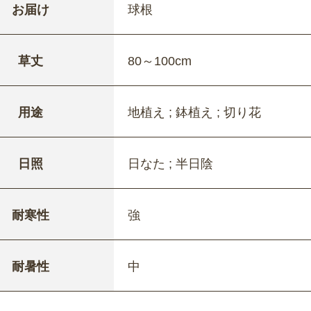
お届け
球根
草丈
80～100cm
用途
地植え ; 鉢植え ; 切り花
日照
日なた ; 半日陰
耐寒性
強
耐暑性
中