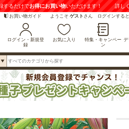
録するだけで
お得にお買い物
いただけます！
詳し
お買い物ガイド
ようこそ
ゲスト
さん ログインする
ログイン・新規登
お気に入り
特集・キャンペー
デ
録
ン