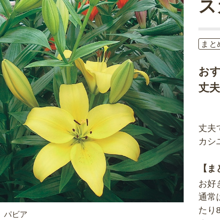
ス
まと
お
丈
丈夫
カシ
【ま
お好
通常
たり
 パビア