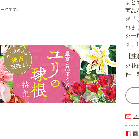
まと
メージです。
商品
※「
れま
※一
す。
【注
※花
件・
メ
園