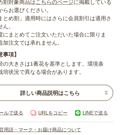
め割対象商品は
こちらのページ
に掲載している
からお選びください。
まとめ割」適用時にはさらに会員割引は適用さ
せん。
度にまとめてご注文いただいた場合に限りま
追加注文では承れません。
意事項】
径の大きさは1番花を基準とします。環境条
栽培状況で異なる場合があります。
詳しい商品説明はこちら
ールで送る
URLをコピー
LINEで送る
芸用語・マーク・お届け商品について