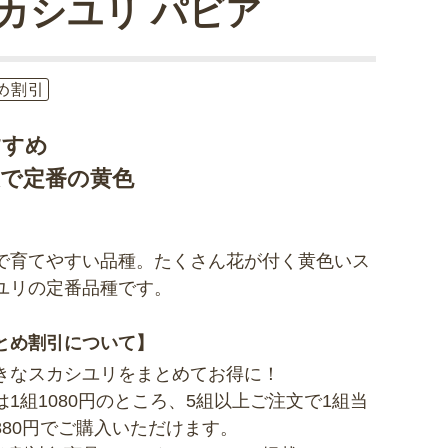
カシユリ パビア
め割引
すすめ
夫で定番の黄色
で育てやすい品種。たくさん花が付く黄色いス
ユリの定番品種です。
とめ割引について】
きなスカシユリをまとめてお得に！
は1組1080円のところ、5組以上ご注文で1組当
880円でご購入いただけます。