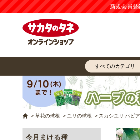
新規会員登
>
草花の球根
>
ユリの球根
>
スカシユリ パビア
今月まける種