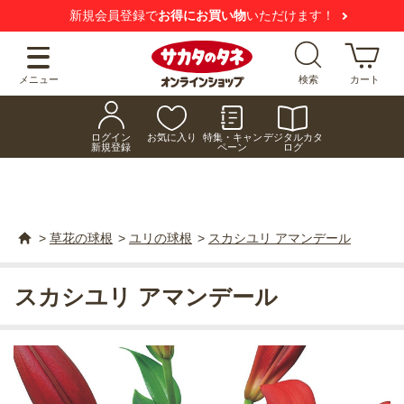
新規会員登録で
お得にお買い物
いただけます！
メニュー
検索
カート
ログイン
お気に入り
特集・キャン
デジタルカタ
新規登録
ペーン
ログ
>
草花の球根
>
ユリの球根
>
スカシユリ アマンデール
スカシユリ アマンデール