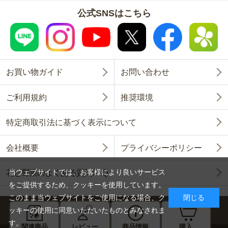
公式SNSはこちら
お買い物ガイド
お問い合わせ
ご利用規約
推奨環境
特定商取引法に基づく表示について
会社概要
プライバシーポリシー
当ウェブサイトでは、お客様により良いサービス
花と野菜のよくある質問FAQ
をご提供するため、クッキーを使用しています。
このまま当ウェブサイトをご使用になる場合、ク
閉じる
ッキーの使用に同意いただいたものとみなされま
す。
関連商品
レビュー
商品情報
購入