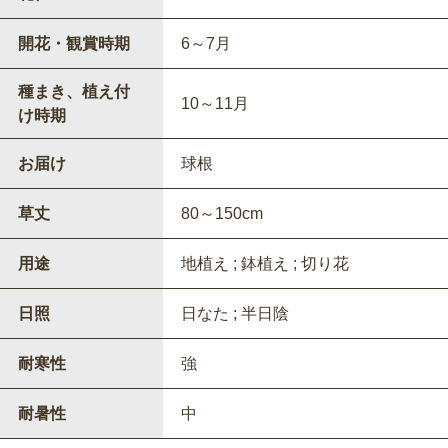
開花・観賞時期
6～7月
種まき、植え付
10～11月
け時期
お届け
球根
草丈
80～150cm
用途
地植え ; 鉢植え ; 切り花
日照
日なた ; 半日陰
耐寒性
強
耐暑性
中