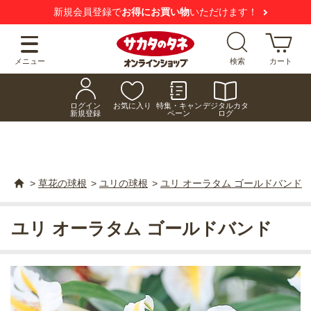
新規会員登録で
お得にお買い物
いただけます！
メニュー
検索
カート
ログイン
お気に入り
特集・キャン
デジタルカタ
新規登録
ペーン
ログ
>
草花の球根
>
ユリの球根
>
ユリ オーラタム ゴールドバンド
ユリ オーラタム ゴールドバンド