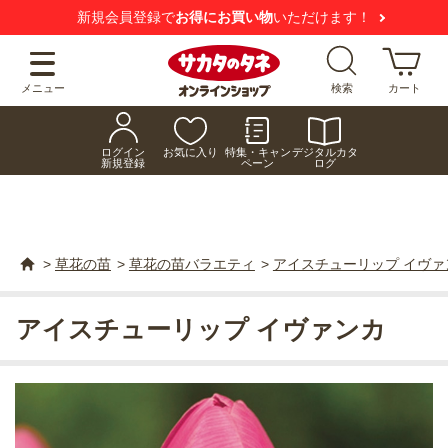
新規会員登録で
お得にお買い物
いただけます！
メニュー
検索
カート
ログイン
お気に入り
特集・キャン
デジタルカタ
新規登録
ペーン
ログ
>
草花の苗
>
草花の苗バラエティ
>
アイスチューリップ イヴァ
アイスチューリップ イヴァンカ