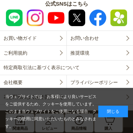
公式SNSはこちら
お買い物ガイド
お問い合わせ
ご利用規約
推奨環境
特定商取引法に基づく表示について
会社概要
プライバシーポリシー
当ウェブサイトでは、お客様により良いサービス
花と野菜のよくある質問FAQ
をご提供するため、クッキーを使用しています。
このまま当ウェブサイトをご使用になる場合、ク
閉じる
ッキーの使用に同意いただいたものとみなされま
す。
関連商品
レビュー
商品情報
購入
Copyright © SAKATA SEED CORPORATION All Rights Reserved.