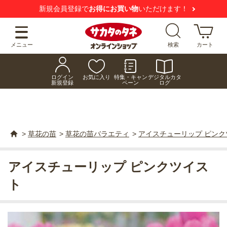
新規会員登録で
お得にお買い物
いただけます！
メニュー
検索
カート
ログイン
お気に入り
特集・キャン
デジタルカタ
新規登録
ペーン
ログ
>
草花の苗
>
草花の苗バラエティ
>
アイスチューリップ ピンク
アイスチューリップ ピンクツイス
ト