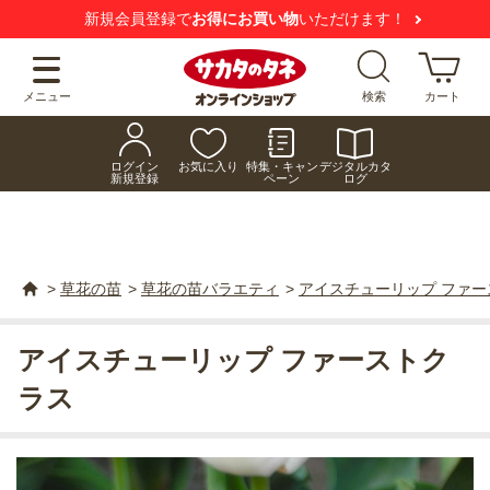
新規会員登録で
お得にお買い物
いただけます！
メニュー
検索
カート
ログイン
お気に入り
特集・キャン
デジタルカタ
新規登録
ペーン
ログ
>
草花の苗
>
草花の苗バラエティ
>
アイスチューリップ ファー
アイスチューリップ ファーストク
ラス