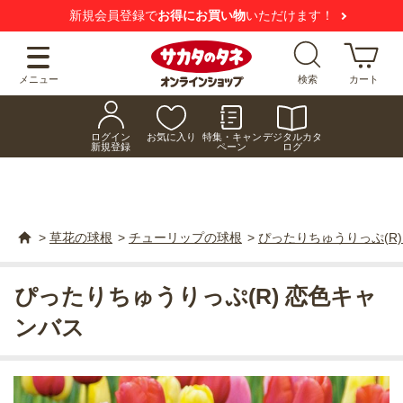
新規会員登録で
お得にお買い物
いただけます！
メニュー
検索
カート
ログイン
お気に入り
特集・キャン
デジタルカタ
新規登録
ペーン
ログ
>
草花の球根
>
チューリップの球根
>
ぴったりちゅうりっぷ(R
ぴったりちゅうりっぷ(R) 恋色キャ
ンバス