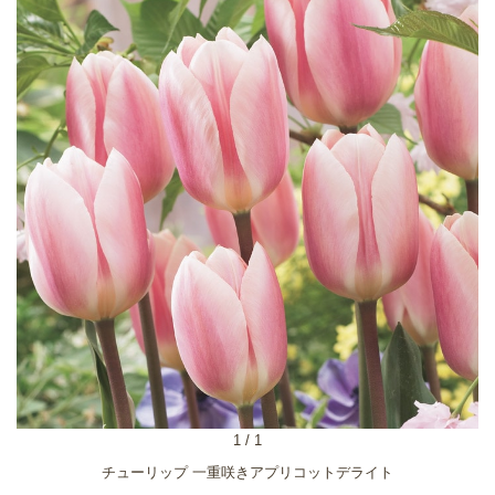
1
/
1
チューリップ 一重咲きアプリコットデライト