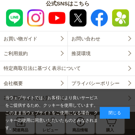
公式SNSはこちら
お買い物ガイド
お問い合わせ
ご利用規約
推奨環境
特定商取引法に基づく表示について
会社概要
プライバシーポリシー
当ウェブサイトでは、お客様により良いサービス
花と野菜のよくある質問FAQ
をご提供するため、クッキーを使用しています。
このまま当ウェブサイトをご使用になる場合、ク
閉じる
ッキーの使用に同意いただいたものとみなされま
す。
関連商品
レビュー
商品情報
購入
Copyright © SAKATA SEED CORPORATION All Rights Reserved.