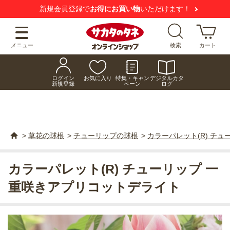
新規会員登録で
お得にお買い物
いただけます！
メニュー
検索
カート
ログイン
お気に入り
特集・キャン
デジタルカタ
新規登録
ペーン
ログ
>
草花の球根
>
チューリップの球根
>
カラーパレット(R) チ
カラーパレット(R) チューリップ 一
重咲きアプリコットデライト