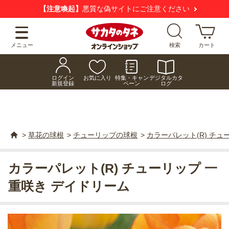
【注意喚起】
悪質な偽サイトにご注意ください
メニュー
検索
カート
ログイン
お気に入り
特集・キャン
デジタルカタ
新規登録
ペーン
ログ
>
草花の球根
>
チューリップの球根
>
カラーパレット(R) チュ
カラーパレット(R) チューリップ 一
重咲き デイドリーム