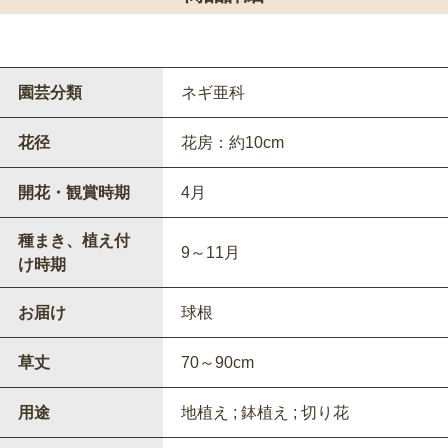
園芸分類
ネギ亜科
花径
花房：約10cm
開花・観賞時期
4月
種まき、植え付
9～11月
け時期
お届け
球根
草丈
70～90cm
用途
地植え ; 鉢植え ; 切り花