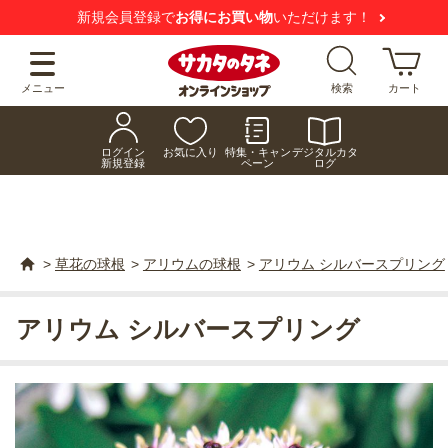
新規会員登録で
お得にお買い物
いただけます！
メニュー
検索
カート
ログイン
お気に入り
特集・キャン
デジタルカタ
新規登録
ペーン
ログ
>
草花の球根
>
アリウムの球根
>
アリウム シルバースプリング
アリウム シルバースプリング