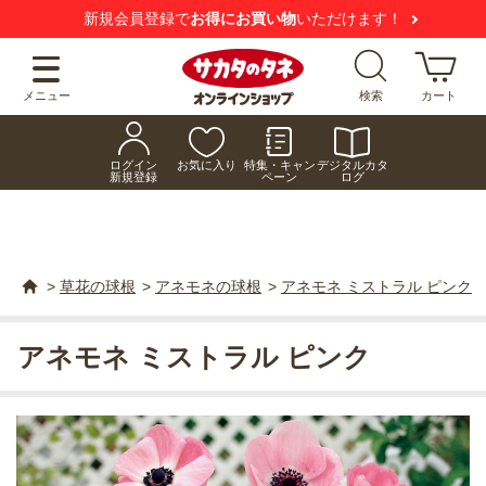
新規会員登録で
お得にお買い物
いただけます！
メニュー
検索
カート
ログイン
お気に入り
特集・キャン
デジタルカタ
新規登録
ペーン
ログ
>
草花の球根
>
アネモネの球根
>
アネモネ ミストラル ピンク
アネモネ ミストラル ピンク