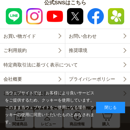
公式SNSはこちら
お買い物ガイド
お問い合わせ
ご利用規約
推奨環境
特定商取引法に基づく表示について
会社概要
プライバシーポリシー
当ウェブサイトでは、お客様により良いサービス
花と野菜のよくある質問FAQ
をご提供するため、クッキーを使用しています。
このまま当ウェブサイトをご使用になる場合、ク
閉じる
ッキーの使用に同意いただいたものとみなされま
す。
関連商品
レビュー
商品情報
購入
Copyright © SAKATA SEED CORPORATION All Rights Reserved.