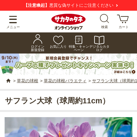
【注意喚起】
悪質な偽サイトにご注意ください
メニュー
検索
カート
ログイン
お気に入り
特集・キャン
デジタルカタ
新規登録
ペーン
ログ
>
草花の球根
>
草花の球根バラエティ
>
サフラン大球（球周約1
サフラン大球（球周約11cm）