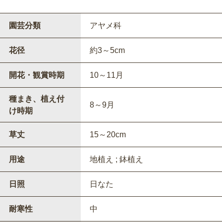
園芸分類
アヤメ科
花径
約3～5cm
開花・観賞時期
10～11月
種まき、植え付
8～9月
け時期
草丈
15～20cm
用途
地植え ; 鉢植え
日照
日なた
耐寒性
中