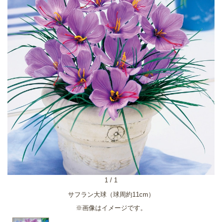
1
/
1
サフラン大球（球周約11cm）
※画像はイメージです。