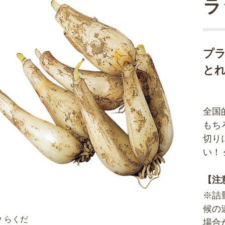
ラ
プ
と
全国
もち
切り
い！
【注
※詰
候の
 らくだ
場合