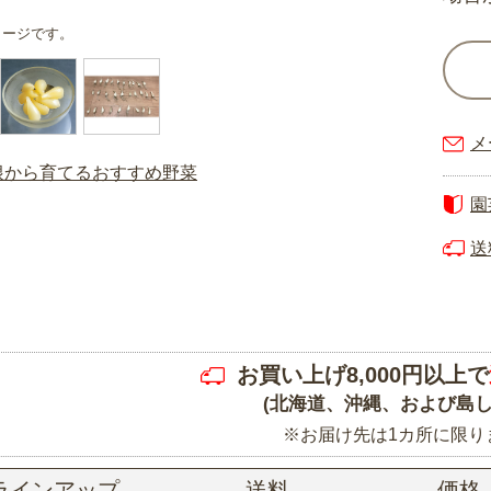
メージです。
メ
園
送
お買い上げ8,000円以上で
(北海道、沖縄、および島し
※お届け先は1カ所に限り
ラインアップ
送料
価格