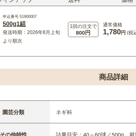
申込番号:51900007
500g1組
通常価格
1回の注文で
1,780
800円
発送時期：2026年8月上旬
円
(税
より順次
商品詳細
園芸分類
ネギ科
その他特性
詰量目安：40～60球／500g、栽培