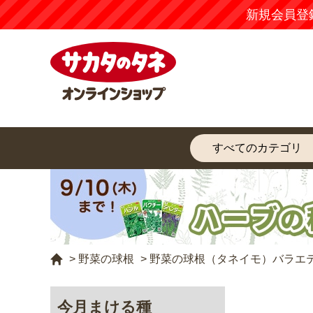
新規会員登
>
野菜の球根
>
野菜の球根（タネイモ）バラエ
今月まける種