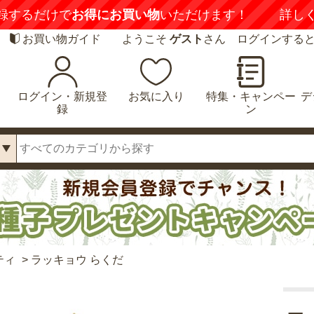
録するだけで
お得にお買い物
いただけます！
詳し
お買い物ガイド
ようこそ
ゲスト
さん ログインする
ログイン・新規登
お気に入り
特集・キャンペー
デ
録
ン
ティ
>
ラッキョウ らくだ