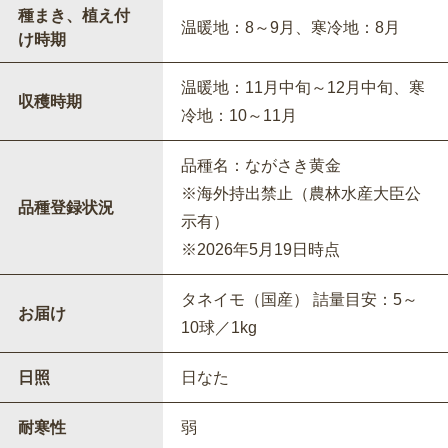
種まき、植え付
温暖地：8～9月、寒冷地：8月
け時期
温暖地：11月中旬～12月中旬、寒
収穫時期
冷地：10～11月
品種名：ながさき黄金
※海外持出禁止（農林水産大臣公
品種登録状況
示有）
※2026年5月19日時点
タネイモ（国産） 詰量目安：5～
お届け
10球／1kg
日照
日なた
耐寒性
弱