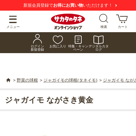
新規会員登録で
お得にお買い物
いただけます！
メニュー
検索
カート
ログイン
お気に入り
特集・キャン
デジタルカタ
新規登録
ペーン
ログ
>
野菜の球根
>
ジャガイモの球根(タネイモ)
>
ジャガイモ なが
ジャガイモ ながさき黄金