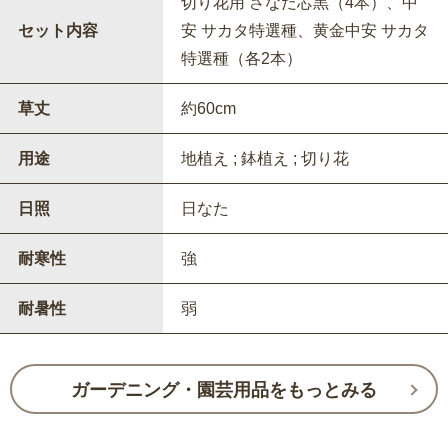
切り花用 さなだ芯黒（4本）、中
セット内容
安 サカタ特選種、黄金中安 サカタ
特選種（各2本）
草丈
約60cm
用途
地植え ; 鉢植え ; 切り花
日照
日なた
耐寒性
強
耐暑性
弱
ガーデニング・園芸用品をもっとみる