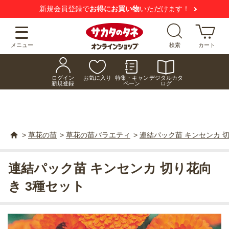
新規会員登録で
お得にお買い物
いただけます！
メニュー
検索
カート
ログイン
お気に入り
特集・キャン
デジタルカタ
新規登録
ペーン
ログ
>
草花の苗
>
草花の苗バラエティ
>
連結パック苗 キンセンカ 切
連結パック苗 キンセンカ 切り花向
き 3種セット