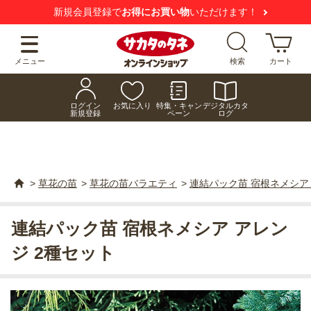
新規会員登録で
お得にお買い物
いただけます！
メニュー
検索
カート
ログイン
お気に入り
特集・キャン
デジタルカタ
新規登録
ペーン
ログ
>
草花の苗
>
草花の苗バラエティ
>
連結パック苗 宿根ネメシア 
連結パック苗 宿根ネメシア アレン
ジ 2種セット