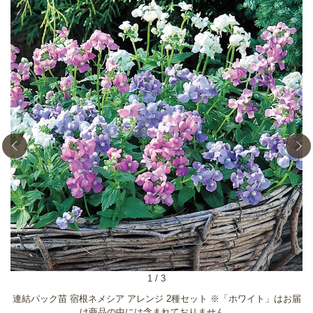
1
/
3
連結パック苗 宿根ネメシア アレンジ 2種セット ※「ホワイト」はお届
け商品の中には含まれておりません。