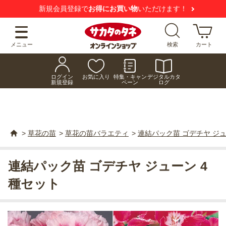
新規会員登録で
お得にお買い物
いただけます！
メニュー
検索
カート
ログイン
お気に入り
特集・キャン
デジタルカタ
新規登録
ペーン
ログ
>
草花の苗
>
草花の苗バラエティ
>
連結パック苗 ゴデチヤ ジュ
連結パック苗 ゴデチヤ ジューン 4
種セット