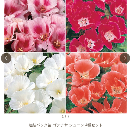
1
/
7
連結パック苗 ゴデチヤ ジューン 4種セット