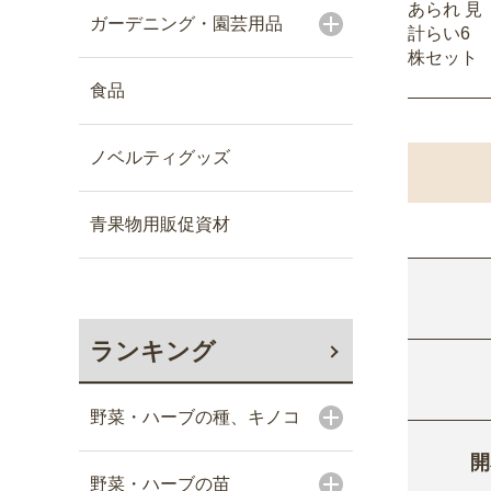
あられ 見
ガーデニング・園芸用品
計らい6
株セット
食品
ノベルティグッズ
青果物用販促資材
ランキング
野菜・ハーブの種、キノコ
開
野菜・ハーブの苗