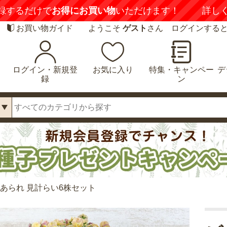
録するだけで
お得にお買い物
いただけます！
詳し
お買い物ガイド
ようこそ
ゲスト
さん ログインする
ログイン・新規登
お気に入り
特集・キャンペー
デ
録
ン
華あられ 見計らい6株セット