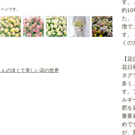
す。
メージです。
約1
た。
徴で
す。
くの
【花
花日
タグ
多く
す。
ルギ
肥を
量要
めで
が、