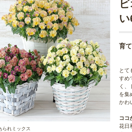
ビ
い
育
とて
すめ
く、
を集
かわ
ココ
花日
あられミックス