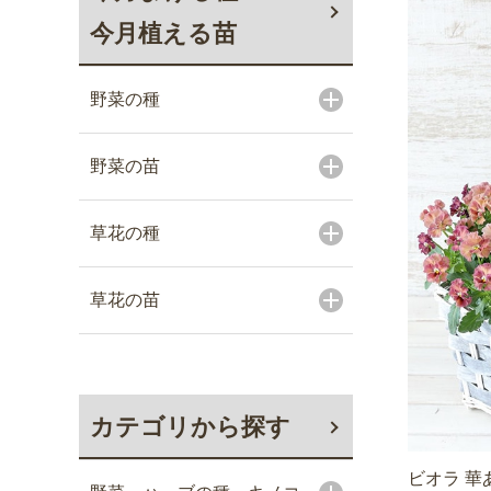
今月植える苗
野菜の種
野菜の苗
草花の種
草花の苗
カテゴリから探す
ビオラ 華