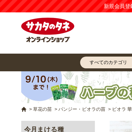
新規会員登
>
草花の苗
>
パンジー・ビオラの苗
>
ビオラ 
今月まける種