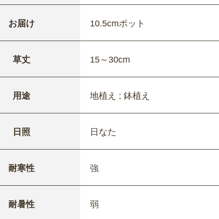
お届け
10.5cmポット
草丈
15～30cm
用途
地植え ; 鉢植え
日照
日なた
耐寒性
強
耐暑性
弱