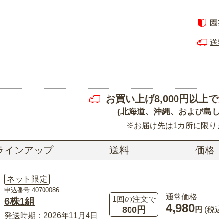
園
送
お買い上げ8,000円以上で
(北海道、沖縄、および島し
※お届け先は1カ所に限り
ラインアップ
送料
価格
ネット限定
申込番号:40700086
通常価格
1回の注文で
6株1組
4,980
800円
円
(税
発送時期：2026年11月4日