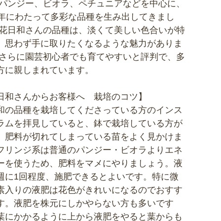
 パンジー、ビオラ、ペチュニアなどを中心に、
0年にわたって多彩な品種を生み出してきまし
 花日和さんの品種は、淡くて美しい色合いが特
、思わず手に取りたくなるような魅力がありま
 さらに園芸初心者でも育てやすいと評判で、多
方に親しまれています。
日和さんからお客様へ 栽培のコツ】
和の品種を栽培してくださっている方のインス
ラムを拝見していると、鉢で栽培している方が
、肥料が切れてしまっている苗をよく見かけま
フリンジ系は普通のパンジー・ビオラよりエネ
ーを使うため、肥料をマメにやりましょう。液
週に1回程度、施肥できるとよいです。特に微
素入りの液肥は花色がきれいになるのでおすす
す。液肥を株元にしかやらない方も多いです
葉にかかるように上から液肥をやると葉からも