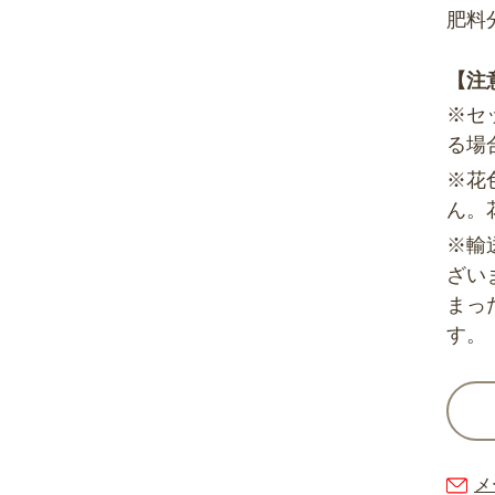
肥料
【注
※セ
る場
※花
ん。
※輸
ざい
まっ
す。
メ