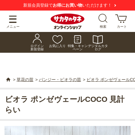
新規会員登録で
お得にお買い物
いただけます！
メニュー
検索
カート
ログイン
お気に入り
特集・キャン
デジタルカタ
新規登録
ペーン
ログ
>
草花の苗
>
パンジー・ビオラの苗
>
ビオラ ポンゼヴェールCO
ビオラ ポンゼヴェールCOCO 見計
らい