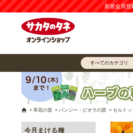
新規会員登
>
草花の苗
>
パンジー・ビオラの苗
>
セルトップ
今月まける種