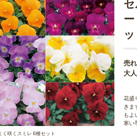
セ
ー
ッ
売
大人
花盛
きま
もよ
寒い
よく咲くスミレ 6種セット