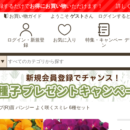
録するだけで
お得にお買い物
いただけます！
詳し
お買い物ガイド
ようこそ
ゲスト
さん ログインする
ログイン・新規登
お気に入り
特集・キャンペー
デ
録
ン
(R)苗 パンジー よく咲くスミレ 6種セット