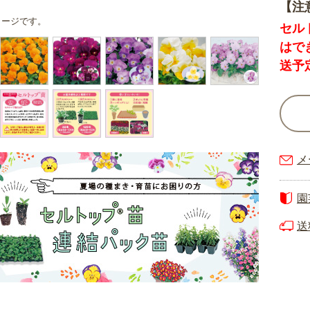
【注
メージです。
セル
はで
送予
メ
園
送