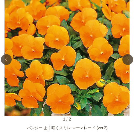
1
/
2
パンジー よく咲くスミレ マーマレード (ver.2)