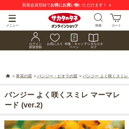
新規会員登録で
お得にお買い物
いただけます！
メニュー
検索
カート
ログイン
お気に入り
特集・キャン
デジタルカタ
新規登録
ペーン
ログ
>
草花の苗
>
パンジー・ビオラの苗
>
パンジー よく咲くスミレ マ
パンジー よく咲くスミレ マーマレ
ード (ver.2)