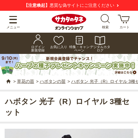
【注意喚起】
悪質な偽サイトにご注意ください
メニュー
検索
カート
ログイン
お気に入り
特集・キャン
デジタルカタ
新規登録
ペーン
ログ
>
草花の苗
>
ハボタンの苗
>
ハボタン 光子（R）ロイヤル 3種
ハボタン 光子（R）ロイヤル 3種セ
ット