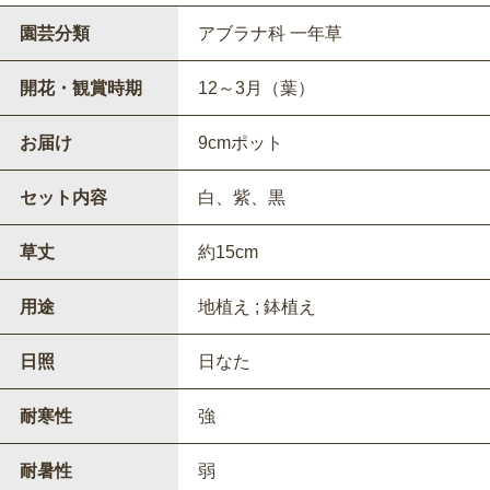
園芸分類
アブラナ科 一年草
開花・観賞時期
12～3月（葉）
お届け
9cmポット
セット内容
白、紫、黒
草丈
約15cm
用途
地植え ; 鉢植え
日照
日なた
耐寒性
強
耐暑性
弱