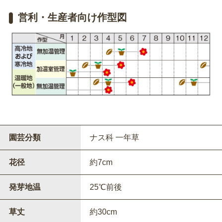
営利・生産者向け作型図
園芸分類
ナス科 一年草
花径
約7cm
発芽地温
25℃前後
草丈
約30cm