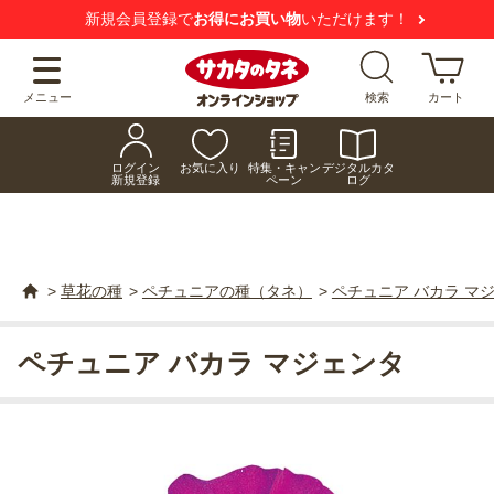
新規会員登録で
お得にお買い物
いただけます！
メニュー
検索
カート
ログイン
お気に入り
特集・キャン
デジタルカタ
新規登録
ペーン
ログ
>
草花の種
>
ペチュニアの種（タネ）
>
ペチュニア バカラ マ
ペチュニア バカラ マジェンタ